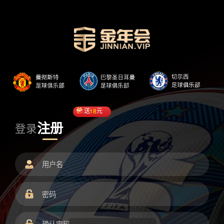
送
18
元
注册
登录