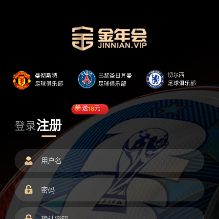
送
18
元
注册
登录