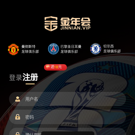
送
18
元
注册
登录